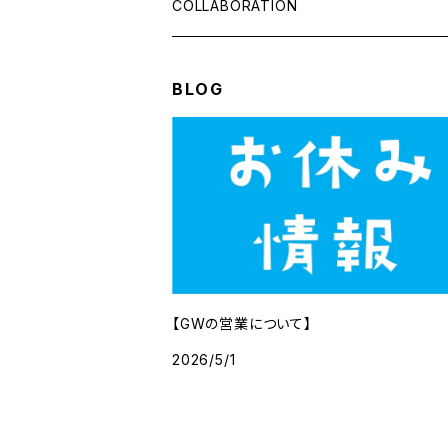
Tシャツ
缶バッジ
COLLABORATION
BAG
GODZILLA
BLOG
アクセサリー
【GWの営業について】
2026/5/1