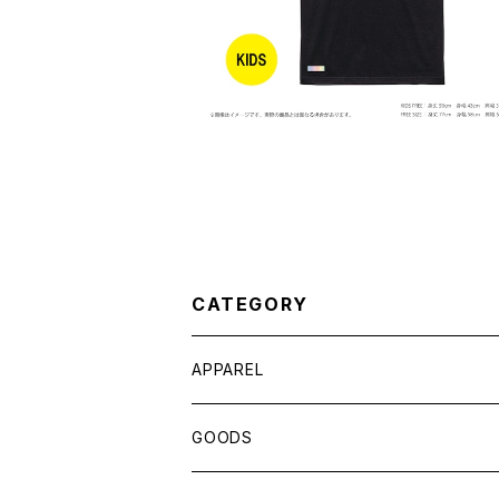
CATEGORY
APPAREL
アウター
GOODS