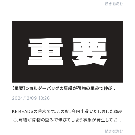
年1月5日まで年末年始休暇となります。発送等につきまし
続きを読む
ては2025年1月7日より順次対応いたします。お客様...
【重要】ショルダーバッグの肩紐が荷物の重みで伸びてし
まう件
2024/12/09 10:26
KEIBEADSの荒木です。この度、今回出荷いたしました商品
に、肩紐が荷物の重みで伸びてしまう事象が発生しており
ます。弊社在庫を確認しましたところ、調整金具（透明）が
続きを読む