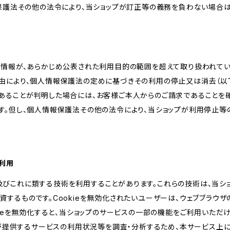
報保護法その他の法令により、当ショップが訂正等の義務を負わない場合は
人情報が、あらかじめ公表された利用目的の範囲を超えて取り扱われて
由により、個人情報保護法の定めに基づきその利用の停止又は消去（以下
あることが判明した場合には、お客様ご本人からのご請求であることを
す。但し、個人情報保護法その他の法令により、当ショップが利用停止等
の利用
kie及びこれに類する技術を利用することがあります。これらの技術は、当
するものです。Cookieを無効化されたいユーザーは、ウェブブラウザの
kieを無効化すると、当ショップのサービスの一部の機能をご利用いただ
が提供するサービスの利用状況等を調査・分析するため、本サービス上に Goog