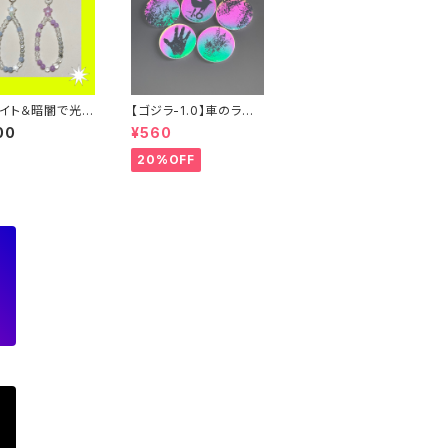
イト＆暗闇で光
【ゴジラ-1.0】車のライト
蓄光＋反射糸を使
で光る！缶バッジ
00
¥560
ーホルダー
20%OFF