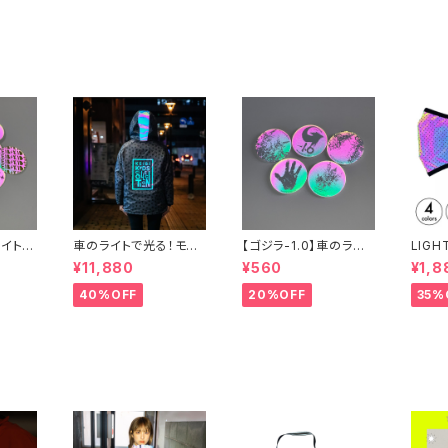
ライトで
車のライトで光る！モノ
【ゴジラ-1.0】車のライト
LIGH
グラムウインドブレーカ
で光る！缶バッジ
Eセレ
¥11,880
¥560
¥1,8
ー
フレク
40%OFF
20%OFF
35%