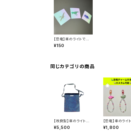
【恐竜】車のライトで光
る！シール
¥150
同じカテゴリの商品
【改良型】車のライトで
【恐竜】車のライ
光る！FUTUREメッシュ
闇で光る！！蓄光
¥5,500
¥1,800
ショルダーバッグ
糸を使ったキー