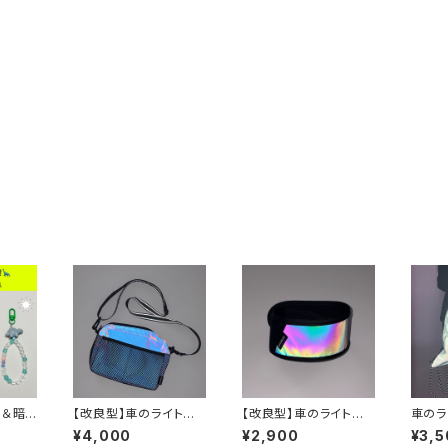
ト＆暗
【改良型】車のライトで
【改良型】車のライトで
車のラ
＋反射
光る！FUTUREサコッシ
光る！FUTUREアンクル
URE
¥4,000
¥2,900
¥3,5
ホルダ
ュバッグ横型
バンド
バー反