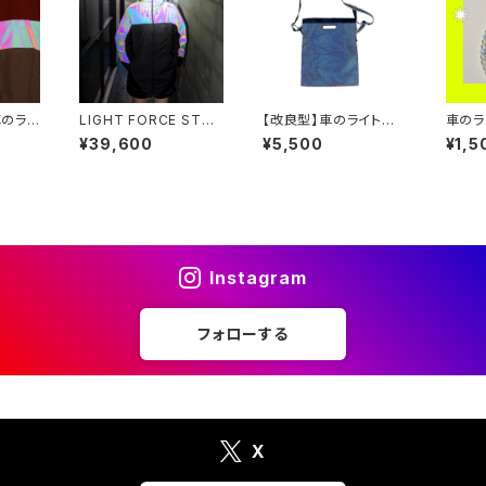
車のライ
LIGHT FORCE STOR
【改良型】車のライトで
車のラ
ドブレ
Eセレクト オーロラリ
光る！FUTUREメッシュ
る！！
¥39,600
¥5,500
¥1,5
フレクターウィンドブレ
ショルダーバッグ
ったキ
ーカー
Instagram
フォローする
X