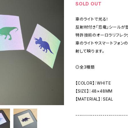
SOLD OUT
車のライトで光る！
反射材付き「恐竜」シールが登
特許技術のオーロラリフレクター®
車のライトやスマートフォン
射して映ります。
◎全3種類
【COLOR】：WHITE
【SIZE】：48×48MM
【MATERIAL】：SEAL
---------------------------