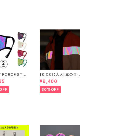
T FORCE STOR
【KIDS】【大人】車のライ
クト オーロラリ
トで光る！ウインドブレ
85
¥8,400
ターマウスカバー
ーカー
OFF
30%OFF