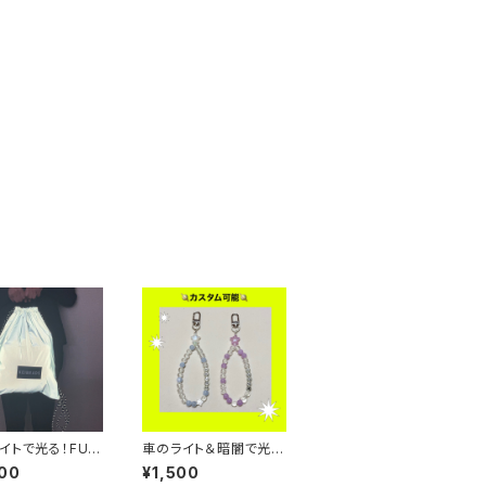
イトで光る！FUT
車のライト＆暗闇で光
ナップサック（シル
る！！蓄光＋反射糸を使
00
¥1,500
射材）
ったキーホルダー