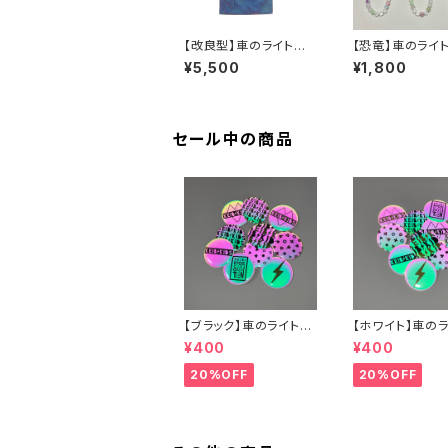
【改良型】車のライトで
【恐竜】車のライ
光る！FUTUREメッシュ
闇で光る！！蓄光
¥5,500
¥1,800
ショルダーバッグ
糸を使ったキー
ー
セール中の商品
【ブラック】車のライトで
【ホワイト】車の
光る！缶バッジ
光る！缶バッジ
¥400
¥400
20%OFF
20%OFF