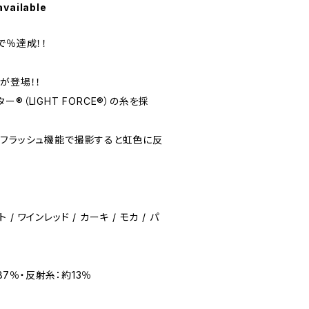
available
で％達成！！
が登場！！
️（LIGHT FORCE®️）の糸を採
のフラッシュ機能で撮影すると虹色に反
 / ワインレッド / カーキ / モカ / パ
約87％・反射糸：約13％