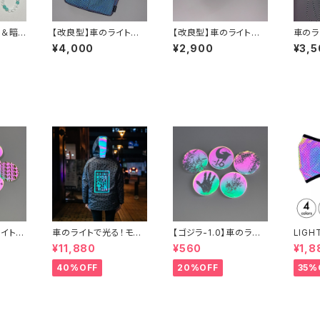
ト＆暗
【改良型】車のライトで
【改良型】車のライトで
車のラ
＋反射
光る！FUTUREサコッシ
光る！FUTUREアンクル
URE
¥4,000
¥2,900
¥3,5
ホルダ
ュバッグ横型
バンド
バー反
ライトで
車のライトで光る！モノ
【ゴジラ-1.0】車のライト
LIGH
グラムウインドブレーカ
で光る！缶バッジ
Eセレ
¥11,880
¥560
¥1,8
ー
フレク
40%OFF
20%OFF
35%