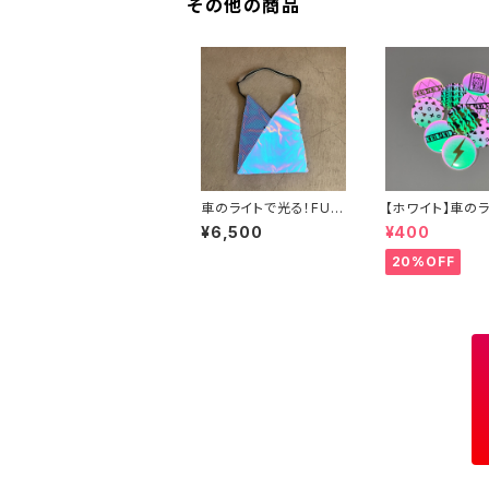
その他の商品
車のライトで光る！FUT
【ホワイト】車の
UREあずま袋ショルダ
光る！缶バッジ
¥6,500
¥400
ーバッグ
20%OFF