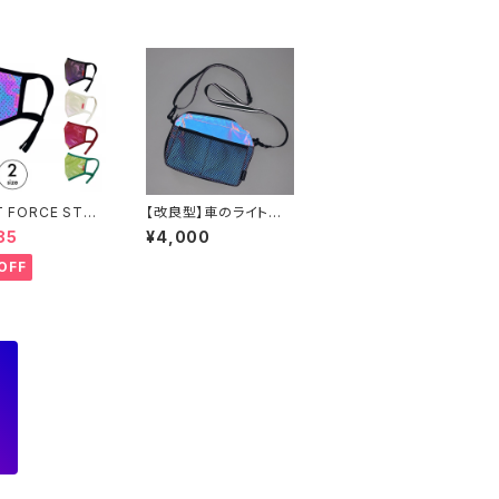
T FORCE STOR
【改良型】車のライトで
クト オーロラリ
光る！FUTUREサコッシ
85
¥4,000
ターマウスカバー
ュバッグ横型
OFF