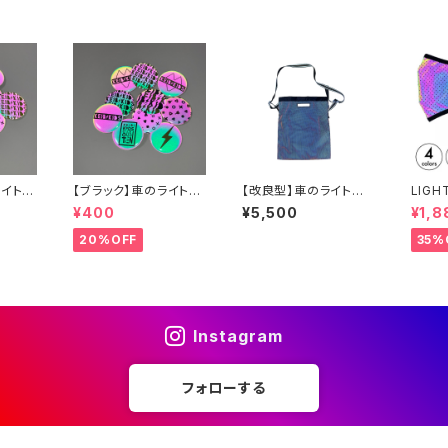
ライトで
【ブラック】車のライトで
【改良型】車のライトで
LIGH
光る！缶バッジ
光る！FUTUREメッシュ
Eセレ
¥400
¥5,500
¥1,8
ショルダーバッグ
フレク
20%OFF
35%
Instagram
フォローする