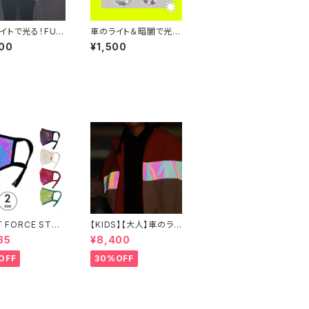
イトで光る！FUT
車のライト＆暗闇で光
ナップサック（シル
る！！蓄光＋反射糸を使
00
¥1,500
射材）
ったキーホルダー
T FORCE STOR
【KIDS】【大人】車のライ
クト オーロラリ
トで光る！ウインドブレ
85
¥8,400
ターマウスカバー
ーカー
OFF
30%OFF