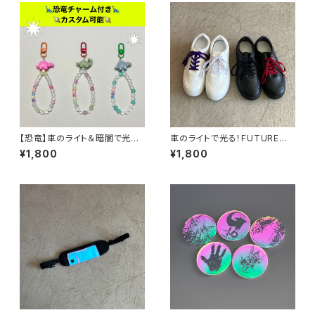
【恐竜】車のライト＆暗闇で光
車のライトで光る！FUTUREシュ
る！！蓄光＋反射糸を使ったキー
ーレース（靴ひも）
¥1,800
¥1,800
ホルダー